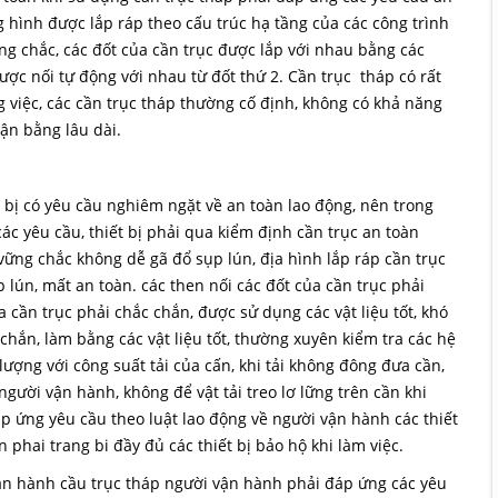
ng hình được lắp ráp theo cấu trúc hạ tầng của các công trình
ng chắc, các đốt của cần trục được lắp với nhau bằng các
ược nối tự động với nhau từ đốt thứ 2. Cần trục tháp có rất
 việc, các cần trục tháp thường cố định, không có khả năng
cận bằng lâu dài.
ết bị có yêu cầu nghiêm ngặt về an toàn lao động, nên trong
ác yêu cầu, thiết bị phải qua kiểm định cần trục an toàn
vững chắc không dễ gã đổ sụp lún, địa hình lắp ráp cần trục
lún, mất an toàn. các then nối các đốt của cần trục phải
a cần trục phải chắc chắn, được sử dụng các vật liệu tốt, khó
hắn, làm bằng các vật liệu tốt, thường xuyên kiểm tra các hệ
 lượng với công suất tải của cấn, khi tải không đông đưa cần,
 người vận hành, không để vật tải treo lơ lững trên cần khi
áp ứng yêu cầu theo luật lao động về người vận hành các thiết
phai trang bi đầy đủ các thiết bị bảo hộ khi làm việc.
ận hành cầu trục tháp người vận hành phải đáp ứng các yêu