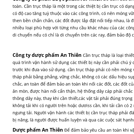
toàn. Cần trục tháp là một trong các thiệt bị cần trục có dạ
có độ cao tăng tuỳ thuộc vào các công trình, có nên móng vữ
then bền chắn chắn, các đốt được lắp đặt nối tiếp nhau, là đ
nhiều loại phù hợp với từng nhu cầu khác nhau của các công
di chuyển nếu có chỉ là di chuyển trên các ray, đảm bảo độ 
Công ty dược phẩm An Thiên
Cần trục tháp là loại thi
quá trình vận hành sử dụng các thiết bị này cần phải chú ý c
trước khi đưa vào sử dụng. cần trục tháp phải có nền móng 
tháp phải bằng phẳng, vững chắc, không có các dấu hiệu sụp 
chắc, an toàn để đảm bảo an toàn khi nối các đốt, các đốt củ
ăn mòn, được hàn nối cẩn thận, hệ thống dây cáp phải chắc c
thông dây này, thay khi cần thiết,các vật tải phải đúng trọng
không tải khi có người trên hoặc dươiss cần, khi tải cần có 2
ngưng tải. Người vận hành các thiết bị cần trục tháp phải đ
bị nâng, là người được huấn luyện và qua các cuộc sát hạnhn 
Dược phẩm An Thiên
Để đảm bảo yêu cầu an toàn khi v