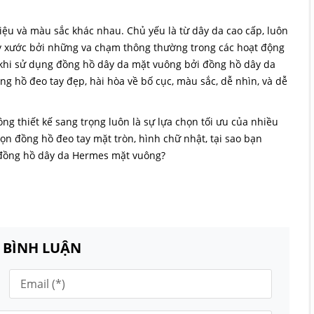
ệu và màu sắc khác nhau. Chủ yếu là từ dây da cao cấp, luôn
ầy xước bởi những va chạm thông thường trong các hoạt động
h khi sử dụng đồng hồ dây da mặt vuông bởi đồng hồ dây da
g hồ đeo tay đẹp, hài hòa về bố cục, màu sắc, dễ nhìn, và dễ
g thiết kế sang trọng luôn là sự lựa chọn tối ưu của nhiều
n đồng hồ đeo tay mặt tròn, hình chữ nhật, tại sao bạn
 đồng hồ dây da Hermes mặt vuông?
N BÌNH LUẬN