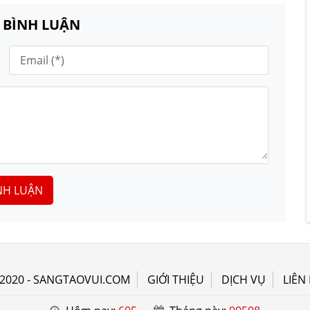
N BÌNH LUẬN
NH LUẬN
2020 - SANGTAOVUI.COM
GIỚI THIỆU
DỊCH VỤ
LIÊN