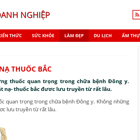
OANH NGHIỆP
KIẾN THỨC
SỨC KHỎE
LÀM ĐẸP
DU LỊCH
ẨM THỰ
 NẠ THUỐC BẮC
ng thuốc quan trọng trong chữa bệnh Đông y.
 nạ- thuốc bắc đươc lưu truyền từ rất lâu.
ốc quan trọng trong chữa bệnh Đông y. Không những
c lưu truyền từ rất lâu.