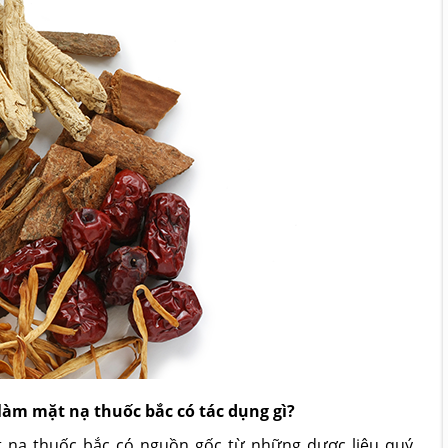
làm mặt nạ thuốc bắc có tác dụng gì?
t nạ thuốc bắc có nguồn gốc từ những dược liệu quý