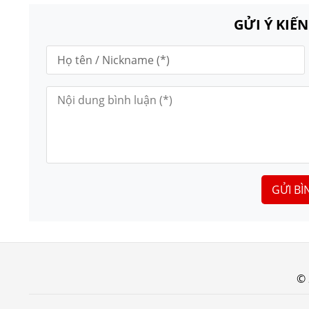
GỬI Ý KIẾ
GỬI BÌ
© 