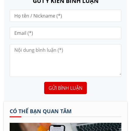
GỬI Ý KIẾN BÌNH LUẬN
GỬI BÌNH LUẬN
CÓ THỂ BẠN QUAN TÂM