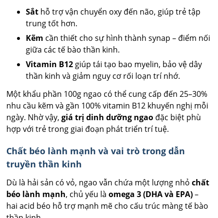
Sắt
hỗ trợ vận chuyển oxy đến não, giúp trẻ tập
trung tốt hơn.
Kẽm
cần thiết cho sự hình thành synap – điểm nối
giữa các tế bào thần kinh.
Vitamin B12
giúp tái tạo bao myelin, bảo vệ dây
thần kinh và giảm nguy cơ rối loạn trí nhớ.
Một khẩu phần 100g ngao có thể cung cấp đến 25–30%
nhu cầu kẽm và gần 100% vitamin B12 khuyến nghị mỗi
ngày. Nhờ vậy,
giá trị dinh dưỡng ngao
đặc biệt phù
hợp với trẻ trong giai đoạn phát triển trí tuệ.
Chất béo lành mạnh và vai trò trong dẫn
truyền thần kinh
Dù là hải sản có vỏ, ngao vẫn chứa một lượng nhỏ
chất
béo lành mạnh
, chủ yếu là
omega 3 (DHA và EPA)
–
hai acid béo hỗ trợ mạnh mẽ cho cấu trúc màng tế bào
thần kinh.