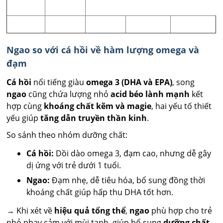
Ngao so với cá hồi về hàm lượng omega và
đạm
Cá hồi
nổi tiếng giàu
omega 3 (DHA và EPA)
, song
ngao
cũng chứa lượng nhỏ
acid béo lành mạnh
kết
hợp cùng
khoáng chất kẽm và magie
, hai yếu tố thiết
yếu giúp
tăng dẫn truyền thần kinh
.
So sánh theo nhóm dưỡng chất:
Cá hồi:
Dồi dào omega 3, đạm cao, nhưng dễ gây
dị ứng với trẻ dưới 1 tuổi.
Ngao:
Đạm nhẹ, dễ tiêu hóa, bổ sung đồng thời
khoáng chất giúp hấp thu DHA tốt hơn.
→ Khi xét về
hiệu quả tổng thể
,
ngao
phù hợp cho trẻ
nhỏ nhạy cảm với mùi tanh, giúp bổ sung
dưỡng chất