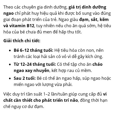
Theo các chuyên gia dinh dưỡng,
giá trị dinh dưỡng
ngao
chỉ phát huy hiệu quả khi được bổ sung vào đúng
giai đoạn phát triển của trẻ. Ngao giàu
đạm, sắt, kẽm
và vitamin B12
, tuy nhiên nếu cho ăn quá sớm, hệ tiêu
hóa của bé chưa đủ men để hấp thu tốt.
Giải thích chi tiết:
Bé 6–12 tháng tuổi:
Hệ tiêu hóa còn non, nên
tránh các loại hải sản có vỏ vì dễ gây kích ứng.
Từ 12–24 tháng tuổi:
Có thể tập cho ăn
cháo
ngao xay nhuyễn
, kết hợp rau củ mềm.
Sau 2 tuổi:
Bé có thể ăn ngao hấp, súp ngao hoặc
miến ngao với lượng vừa phải.
Việc duy trì tần suất 1–2 lần/tuần giúp cung cấp đủ
vi
chất cần thiết cho phát triển trí não
, đồng thời hạn
chế nguy cơ dư đạm.