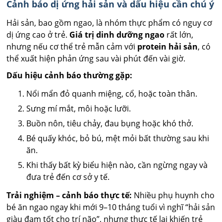
Cảnh báo dị ứng hải sản và dấu hiệu cần chú ý
Hải sản, bao gồm ngao, là nhóm thực phẩm có nguy cơ
dị ứng cao ở trẻ.
Giá trị dinh dưỡng ngao
rất lớn,
nhưng nếu cơ thể trẻ mẫn cảm với
protein hải sản
, có
thể xuất hiện phản ứng sau vài phút đến vài giờ.
Dấu hiệu cảnh báo thường gặp:
Nổi mẩn đỏ quanh miệng, cổ, hoặc toàn thân.
Sưng mí mắt, môi hoặc lưỡi.
Buồn nôn, tiêu chảy, đau bụng hoặc khó thở.
Bé quấy khóc, bỏ bú, mệt mỏi bất thường sau khi
ăn.
Khi thấy bất kỳ biểu hiện nào, cần ngừng ngay và
đưa trẻ đến cơ sở y tế.
Trải nghiệm – cảnh báo thực tế:
Nhiều phụ huynh cho
bé ăn ngao ngay khi mới 9–10 tháng tuổi vì nghĩ “hải sản
giàu đạm tốt cho trí não”, nhưng thực tế lại khiến trẻ