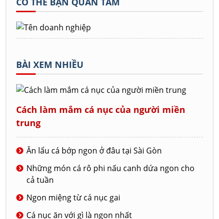
CÓ THỂ BẠN QUAN TÂM
BÀI XEM NHIỀU
Cách làm mắm cá nục của người miền
trung
Ăn lẩu cá bớp ngon ở đâu tại Sài Gòn
Những món cá rô phi nấu canh dứa ngon cho
cả tuần
Ngon miệng từ cá nục gai
Cá nục ăn với gì là ngon nhất