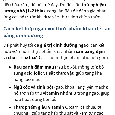
tiêu hóa kém, dễ nổi mề đay. Do đó, cần
thử nghiệm
lượng nhỏ (1–2 thìa)
trong lần đầu để đánh giá phản
ứng cơ thể trước khi đưa vào thực đơn chính thức.
Cách kết hợp ngao với thực phẩm khác để cân
bằng dinh dưỡng
Để phát huy tối đa
giá trị dinh dưỡng ngao
, cần kết
hợp với nhóm thực phẩm khác nhằm
cân bằng đạm –
vi chất – chất xơ
. Các nhóm thực phẩm phù hợp gồm:
Rau xanh đậm màu
(rau bó xôi, mồng tơi): bổ
sung
acid folic
và
sắt thực vật
, giúp tăng khả
năng tạo máu.
Ngũ cốc và tinh bột
(gạo, khoai lang, yến mạch):
hỗ trợ hấp thu
vitamin nhóm B
trong ngao, giúp
não hoạt động bền bỉ.
Thực phẩm giàu vitamin C
(cam, cà chua, ớt
chuông): giúp tăng hấp thu sắt và kẽm từ ngao.