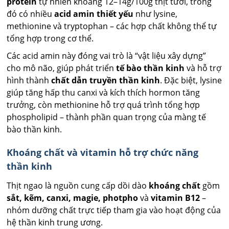
protein
tự nhiên khoảng 12–14g/100g thịt tươi, trong
đó có nhiều
acid amin thiết yếu
như lysine,
methionine và tryptophan – các hợp chất không thể tự
tổng hợp trong cơ thể.
Các acid amin này đóng vai trò là “vật liệu xây dựng”
cho mô não, giúp phát triển
tế bào thần kinh
và hỗ trợ
hình thành
chất dẫn truyền thần kinh
. Đặc biệt, lysine
giúp tăng hấp thu canxi và kích thích hormon tăng
trưởng, còn methionine hỗ trợ quá trình tổng hợp
phospholipid – thành phần quan trọng của màng tế
bào thần kinh.
Khoáng chất và vitamin hỗ trợ chức năng
thần kinh
Thịt ngao là nguồn cung cấp dồi dào
khoáng chất
gồm
sắt, kẽm, canxi, magie, photpho
và
vitamin B12
–
nhóm dưỡng chất trực tiếp tham gia vào hoạt động của
hệ thần kinh trung ương.