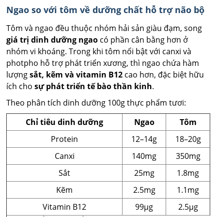
Ngao so với tôm về dưỡng chất hỗ trợ não bộ
Tôm và ngao đều thuộc nhóm hải sản giàu đạm, song
giá trị dinh dưỡng ngao
có phần cân bằng hơn ở
nhóm vi khoáng. Trong khi tôm nổi bật với canxi và
photpho hỗ trợ phát triển xương, thì ngao chứa hàm
lượng
sắt, kẽm và vitamin B12
cao hơn, đặc biệt hữu
ích cho
sự phát triển tế bào thần kinh
.
Theo phân tích dinh dưỡng 100g thực phẩm tươi:
Chỉ tiêu dinh dưỡng
Ngao
Tôm
Protein
12–14g
18–20g
Canxi
140mg
350mg
Sắt
25mg
1.8mg
Kẽm
2.5mg
1.1mg
Vitamin B12
99µg
2.5µg