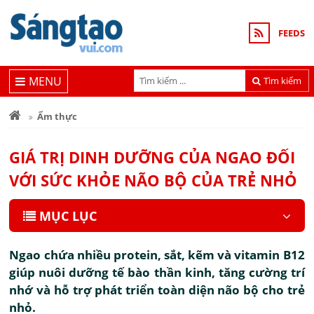
FEEDS
MENU
Tìm kiếm
Ẩm thực
GIÁ TRỊ DINH DƯỠNG CỦA NGAO ĐỐI
VỚI SỨC KHỎE NÃO BỘ CỦA TRẺ NHỎ
MỤC LỤC
Ngao chứa nhiều protein, sắt, kẽm và vitamin B12
giúp nuôi dưỡng tế bào thần kinh, tăng cường trí
nhớ và hỗ trợ phát triển toàn diện não bộ cho trẻ
nhỏ.