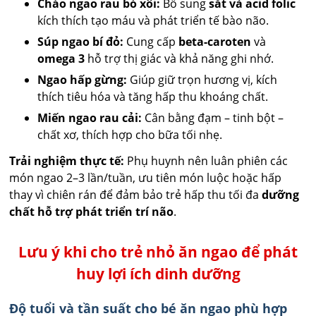
Cháo ngao rau bó xôi:
Bổ sung
sắt và acid folic
kích thích tạo máu và phát triển tế bào não.
Súp ngao bí đỏ:
Cung cấp
beta-caroten
và
omega 3
hỗ trợ thị giác và khả năng ghi nhớ.
Ngao hấp gừng:
Giúp giữ trọn hương vị, kích
thích tiêu hóa và tăng hấp thu khoáng chất.
Miến ngao rau cải:
Cân bằng đạm – tinh bột –
chất xơ, thích hợp cho bữa tối nhẹ.
Trải nghiệm thực tế:
Phụ huynh nên luân phiên các
món ngao 2–3 lần/tuần, ưu tiên món luộc hoặc hấp
thay vì chiên rán để đảm bảo trẻ hấp thu tối đa
dưỡng
chất hỗ trợ phát triển trí não
.
Lưu ý khi cho trẻ nhỏ ăn ngao để phát
huy lợi ích dinh dưỡng
Độ tuổi và tần suất cho bé ăn ngao phù hợp