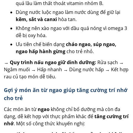
quá lâu làm thất thoát vitamin nhóm B.
Dùng nước luộc ngao làm nước dùng để giữ lại
kẽm, sắt và canxi
hòa tan.
Không nên xào ngao với dầu quá nóng vì omega 3
dễ bị oxy hóa.
Ưu tiên chế biến dạng
cháo ngao, súp ngao,
ngao hấp hành gừng
cho trẻ nhỏ.
→
Quy trình nấu ngao giữ dinh dưỡng:
Rửa sạch →
Ngâm muối → Hấp nhanh → Dùng nước hấp → Kết hợp
rau củ tạo món dễ tiêu.
Gợi ý món ăn từ ngao giúp tăng cường trí nhớ
cho trẻ
Các món ăn từ
ngao
không chỉ bổ dưỡng mà còn đa
dạng, dễ kết hợp với thực phẩm khác để
tăng cường trí
nhớ
. Một số công thức khuyến nghị: