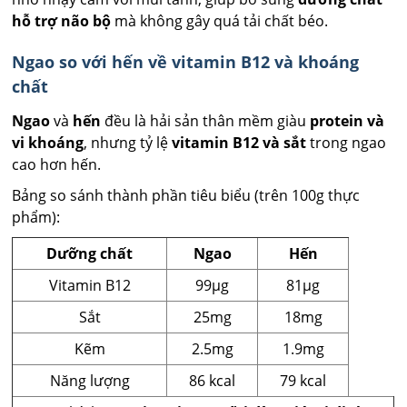
hỗ trợ não bộ
mà không gây quá tải chất béo.
Ngao so với hến về vitamin B12 và khoáng
chất
Ngao
và
hến
đều là hải sản thân mềm giàu
protein và
vi khoáng
, nhưng tỷ lệ
vitamin B12 và sắt
trong ngao
cao hơn hến.
Bảng so sánh thành phần tiêu biểu (trên 100g thực
phẩm):
Dưỡng chất
Ngao
Hến
Vitamin B12
99µg
81µg
Sắt
25mg
18mg
Kẽm
2.5mg
1.9mg
Năng lượng
86 kcal
79 kcal