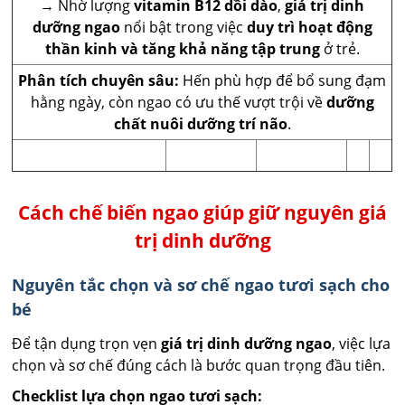
→ Nhờ lượng
vitamin B12 dồi dào
,
giá trị dinh
dưỡng ngao
nổi bật trong việc
duy trì hoạt động
thần kinh và tăng khả năng tập trung
ở trẻ.
Phân tích chuyên sâu:
Hến phù hợp để bổ sung đạm
hằng ngày, còn ngao có ưu thế vượt trội về
dưỡng
chất nuôi dưỡng trí não
.
Cách chế biến ngao giúp giữ nguyên giá
trị dinh dưỡng
Nguyên tắc chọn và sơ chế ngao tươi sạch cho
bé
Để tận dụng trọn vẹn
giá trị dinh dưỡng ngao
, việc lựa
chọn và sơ chế đúng cách là bước quan trọng đầu tiên.
Checklist lựa chọn ngao tươi sạch: