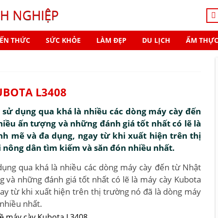
H NGHIỆP
IẾN THỨC
SỨC KHỎE
LÀM ĐẸP
DU LỊCH
ẨM THỰ
UBOTA L3408
c sử dụng qua khá là nhiều các dòng máy cày đến
hiều ấn tượng và những đánh giá tốt nhất có lẽ là
h mẽ và đa dụng, ngay từ khi xuất hiện trên thị
 nông dân tìm kiếm và săn đón nhiều nhất.
 dụng qua khá là nhiều các dòng máy cày đến từ Nhật
g và những đánh giá tốt nhất có lẽ là máy cày Kubota
y từ khi xuất hiện trên thị trường nó đã là dòng máy
nhiều nhất.