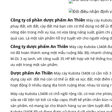
Công ty cổ phần dược phẩm An Thiên
Máy cày Kubota
phay đất, xới đất, cày đất mà bạn còn có thể dùng nó để ủi đấ
nông dân trong mỗi vụ lúa, nó vừa tăng năng suất, giảm chi 
quả cao. Là một sản phẩm hỗ trợ tuyệt vời cho người nông d
Công ty dược phẩm An Thiên
Máy cày Kubota L3408 đượ
nó đã hoàn thành xong một mẫu ruộng Bắc Bộ, nhanh chóng 
M-DI, 3 xy lanh, với công suất 35 HP kết hợp với hệ thống tru
ưu việt trong một sản phẩm.
Dược phẩm An Thiên
Máy cày Kubota l3408 có cần nối 3
dụng cày xới đất mà còn có thể ủi đất và xúc đất, một điểm 
hoạt động ở nhiều dạng địa hình ruộng khác nhau từ vùng ru
Máy cày Kubota L3408 có chỗ ngồi rộng rãi, có mái che phòng 
sửa xe rất tiện lợi bởi có nắp capo, thiết kế phần chắn bùn 
sản phẩm, nó mang lại cho khách hàng sự an tâm tuyệt đối 
Kubota l3408 đã và đang được sử dụng ở rất nhiều vùng quê