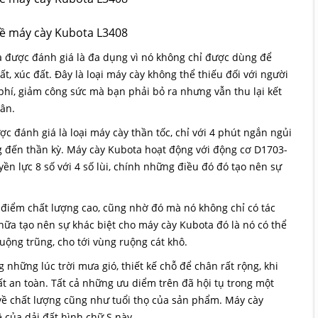
 được đánh giá là đa dụng vì nó không chỉ được dùng để
t, xúc đất. Đây là loại máy cày không thể thiếu đối với người
phí, giảm công sức mà bạn phải bỏ ra nhưng vẫn thu lại kết
ân.
c đánh giá là loại máy cày thần tốc, chỉ với 4 phút ngắn ngủi
đến thần kỳ. Máy cày Kubota hoạt động với động cơ D1703-
yền lực 8 số với 4 số lùi, chính những điều đó đó tạo nên sự
 điểm chất lượng cao, cũng nhờ đó mà nó không chỉ có tác
nữa tạo nên sự khác biệt cho máy cày Kubota đó là nó có thể
ộng trũng, cho tới vùng ruộng cát khô.
những lúc trời mưa gió, thiết kế chỗ để chân rất rộng, khi
rất an toàn. Tất cả những ưu diểm trên đã hội tụ trong một
về chất lượng cũng như tuổi thọ của sản phẩm. Máy cày
 của dải đất hình chữ S này.