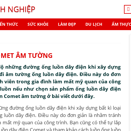
H NGHIỆP
IẾN THỨC
SỨC KHỎE
LÀM ĐẸP
DU LỊCH
ẨM THỰ
OMET ÂM TƯỜNG
lộ những đường ống luồn dây điện khi xây dựng
à đi âm tường ống luồn dây điện. Điều này do đơn
h viên trong gia đình làm mất mỹ quan của công
g luồn nếu như chọn sản phẩm ống luồn dây điện
n Comet âm tường ở bài viết dưới đây.
ng đường ống luồn dây điện khi xây dựng bất kì loại
ng luồn dây điện. Điều này do đơn giản là nhằm tránh
m mất mỹ quan của công trình. Bạn cũng có thể tự lắp
uồn dây điện Comet và tham khảo cách luồn ống luồn