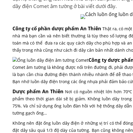
dây điện Comet âm tường ở bài viết dưới đây.
Công ty cổ phần dược phẩm An Thiên
Thật ra, có mộ
nhà mà bạn cần và nên biết thường là tùy theo số lượng đè
toán mà có thể đưa ra các quy cách dây cho phù hợp và an t
thấy trong nhà cũng như cách đi dây căn bản nhất dành cho
Công ty dược phẩ
Comet âm tường là không được nối trên đường đi, phải được
là bạn cần chia đường điện thành nhiều nhánh để dễ thao tá
Bạn nhớ luồn dây điện trong các ống nhựa phải đảm bảo cứn
Dược phẩm An Thiên
Nơi có nguồn nhiệt lớn hơn 70ºC 
phẩm theo thời gian dài sẽ bị giảm. Không luồn dây trong 
75%. Và chỉ sử dụng ống luồn đàn hồi với hệ thống dây dẫn 
tường gạch ống…
Không nên đặt ống luồn dây điện ở những vị trí có thể đóng
đặt dây sâu quá 1/3 độ dày của tường. Bạn cũng không nên