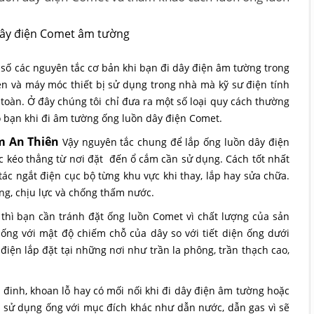
t số các nguyên tắc cơ bản khi bạn đi dây điện âm tường trong
n và máy móc thiết bị sử dụng trong nhà mà kỹ sư điện tính
oàn. Ở đây chúng tôi chỉ đưa ra một số loại quy cách thường
 bạn khi đi âm tường ống luồn dây điện Comet.
m An Thiên
Vậy nguyên tắc chung để lắp ống luồn dây điện
 kéo thẳng từ nơi đặt đến ổ cắm cần sử dụng. Cách tốt nhất
c ngắt điện cục bộ từng khu vực khi thay, lắp hay sửa chữa.
g, chịu lực và chống thấm nước.
thì bạn cần tránh đặt ống luồn Comet vì chất lượng của sản
ống với mật độ chiếm chỗ của dây so với tiết diện ống dưới
điện lắp đặt tại những nơi như trần la phông, trần thạch cao,
 đinh, khoan lỗ hay có mối nối khi đi dây điện âm tường hoặc
 sử dụng ống với mục đích khác như dẫn nước, dẫn gas vì sẽ