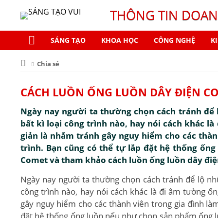
THÔNG TIN DOAN
SÁNG TẠO
KHOA HỌC
CÔNG NGHỆ
K
Chia sẻ
CÁCH LUỒN ỐNG LUỒN DÂY ĐIỆN C
Ngày nay người ta thường chọn cách tránh để 
bất kì loại công trình nào, hay nói cách khác l
giản là nhằm tránh gây nguy hiểm cho các thàn
trình. Bạn cũng có thể tự lắp đặt hệ thống ốn
Comet và tham khảo cách luồn ống luồn dây điệ
Ngày nay người ta thường chọn cách tránh để lộ nhữ
công trình nào, hay nói cách khác là đi âm tường ố
gây nguy hiểm cho các thành viên trong gia đình là
đặt hệ thống ống luồn nếu như chọn sản phẩm ống l