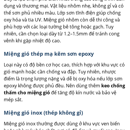
dụng và thương mại. Vật liệu nhôm nhẹ, không gỉ và có
thể sơn phủ nhiều màu. Lớp sơn tĩnh điện giúp chống
oxy hóa và tia UV. Miệng gió nhôm còn dễ thi công và
phù hợp với các loại tường bê tông hoặc gạch. Tuy
nhiên, cần chọn loại dày từ 1.2–1.5mm để tránh cong
vênh khi gặp nhiệt độ cao.
Miệng gió thép mạ kẽm sơn epoxy
Loại này có độ bền cơ học cao, thích hợp với khu vực có
gió mạnh hoặc cần chống va đập. Tuy nhiên, nhược
điểm là trọng lượng nặng và dễ bị oxy hóa nếu lớp sơn
epoxy không được phủ đều. Nên dùng thêm
keo chống
thấm cho miệng gió
để tăng độ kín nước và bảo vệ
mép sắt.
Miệng gió inox (thép không gỉ)
Miệng gió inox thường được dùng ở khu vực ven biển