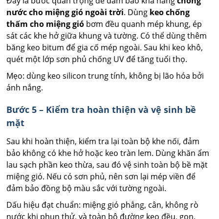
Đây là bước quan trọng để đảm bảo khả năng
chống
nước cho miệng gió ngoài trời
. Dùng
keo chống
thấm cho miệng gió
bơm đều quanh mép khung, ép
sát các khe hở giữa khung và tường. Có thể dùng thêm
băng keo bitum để gia cố mép ngoài. Sau khi keo khô,
quét một lớp sơn phủ chống UV để tăng tuổi thọ.
Mẹo: dùng keo silicon trung tính, không bị lão hóa bởi
ánh nắng.
Bước 5 – Kiểm tra hoàn thiện và vệ sinh bề
mặt
Sau khi hoàn thiện, kiểm tra lại toàn bộ khe nối, đảm
bảo không có khe hở hoặc keo tràn lem. Dùng khăn ẩm
lau sạch phần keo thừa, sau đó vệ sinh toàn bộ bề mặt
miệng gió. Nếu có sơn phủ, nên sơn lại mép viền để
đảm bảo đồng bộ màu sắc với tường ngoài.
Dấu hiệu đạt chuẩn: miệng gió phẳng, cân, không rò
nước khi phun thử, và toàn bộ đường keo đều, gọn.