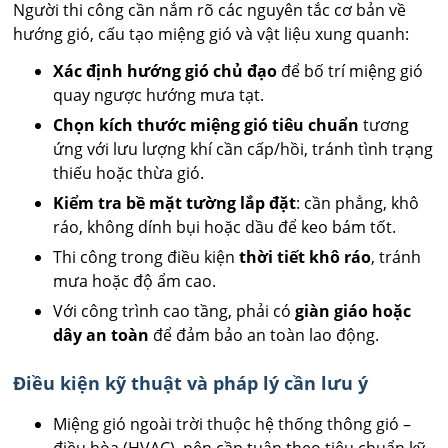
Người thi công cần nắm rõ các nguyên tắc cơ bản về
hướng gió, cấu tạo miệng gió và vật liệu xung quanh:
Xác định hướng gió chủ đạo
để bố trí miệng gió
quay ngược hướng mưa tạt.
Chọn kích thước miệng gió tiêu chuẩn
tương
ứng với lưu lượng khí cần cấp/hồi, tránh tình trạng
thiếu hoặc thừa gió.
Kiểm tra bề mặt tường lắp đặt
: cần phẳng, khô
ráo, không dính bụi hoặc dầu để keo bám tốt.
Thi công trong điều kiện
thời tiết khô ráo
, tránh
mưa hoặc độ ẩm cao.
Với công trình cao tầng, phải có
giàn giáo hoặc
dây an toàn
để đảm bảo an toàn lao động.
Điều kiện kỹ thuật và pháp lý cần lưu ý
Miệng gió ngoài trời thuộc hệ thống thông gió –
điều hòa (HVAC), nên cần tuân theo tiêu chuẩn kỹ