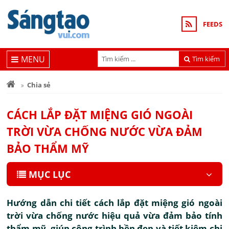
FEEDS
MENU
Tìm kiếm
Chia sẻ
CÁCH LẮP ĐẶT MIỆNG GIÓ NGOÀI
TRỜI VỪA CHỐNG NƯỚC VỪA ĐẢM
BẢO THẨM MỸ
MỤC LỤC
Hướng dẫn chi tiết cách lắp đặt miệng gió ngoài
trời vừa chống nước hiệu quả vừa đảm bảo tính
thẩm mỹ, giúp công trình bền đẹp và tiết kiệm chi