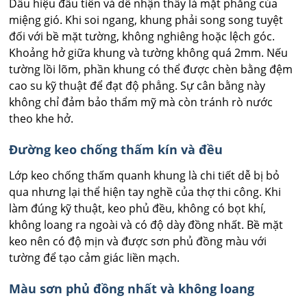
Dấu hiệu đầu tiên và dễ nhận thấy là mặt phẳng của
miệng gió. Khi soi ngang, khung phải song song tuyệt
đối với bề mặt tường, không nghiêng hoặc lệch góc.
Khoảng hở giữa khung và tường không quá 2mm. Nếu
tường lồi lõm, phần khung có thể được chèn bằng đệm
cao su kỹ thuật để đạt độ phẳng. Sự cân bằng này
không chỉ đảm bảo thẩm mỹ mà còn tránh rò nước
theo khe hở.
Đường keo chống thấm kín và đều
Lớp keo chống thấm quanh khung là chi tiết dễ bị bỏ
qua nhưng lại thể hiện tay nghề của thợ thi công. Khi
làm đúng kỹ thuật, keo phủ đều, không có bọt khí,
không loang ra ngoài và có độ dày đồng nhất. Bề mặt
keo nên có độ mịn và được sơn phủ đồng màu với
tường để tạo cảm giác liền mạch.
Màu sơn phủ đồng nhất và không loang