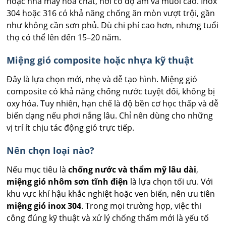
hoặc nhà máy hóa chất, nơi có độ ẩm và muối cao. Inox
304 hoặc 316 có khả năng chống ăn mòn vượt trội, gần
như không cần sơn phủ. Dù chi phí cao hơn, nhưng tuổi
thọ có thể lên đến 15–20 năm.
Miệng gió composite hoặc nhựa kỹ thuật
Đây là lựa chọn mới, nhẹ và dễ tạo hình. Miệng gió
composite có khả năng chống nước tuyệt đối, không bị
oxy hóa. Tuy nhiên, hạn chế là độ bền cơ học thấp và dễ
biến dạng nếu phơi nắng lâu. Chỉ nên dùng cho những
vị trí ít chịu tác động gió trực tiếp.
Nên chọn loại nào?
Nếu mục tiêu là
chống nước và thẩm mỹ lâu dài
,
miệng gió nhôm sơn tĩnh điện
là lựa chọn tối ưu. Với
khu vực khí hậu khắc nghiệt hoặc ven biển, nên ưu tiên
miệng gió inox 304
. Trong mọi trường hợp, việc thi
công đúng kỹ thuật và xử lý chống thấm mới là yếu tố