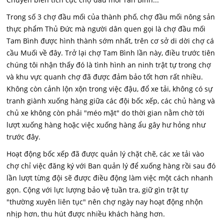
Trong số 3 chợ đầu mối của thành phố, chợ đầu mối nông sản
thực phẩm Thủ Đức mà người dân quen gọi là chợ đầu mối
Tam Bình được hình thành sớm nhất, trên cơ sở di dời chợ cá
cầu Muối về đây. Trở lại chợ Tam Bình lần này, điều trước tiên
chúng tôi nhận thấy đó là tình hình an ninh trật tự trong chợ
và khu vực quanh chợ đã được đảm bảo tốt hơn rất nhiều.
Không còn cảnh lộn xộn trong việc đậu, đổ xe tải, không có sự
tranh giành xuống hàng giữa các đội bốc xếp, các chủ hàng và
chủ xe không còn phải "méo mặt" do thời gian nằm chờ tới
lượt xuống hàng hoặc việc xuống hàng ẩu gây hư hỏng như
trước đây.
Hoạt động bốc xếp đã được quản lý chặt chẽ, các xe tải vào
chợ chỉ việc đăng ký với Ban quản lý để xuống hàng rồi sau đó
lần lượt từng đội sẽ được điều động làm việc một cách nhanh
gọn. Cộng với lực lượng bảo vệ tuần tra, giữ gìn trật tự
"thường xuyên liên tục" nên chợ ngày nay hoạt động nhộn
nhịp hơn, thu hút được nhiều khách hàng hơn.