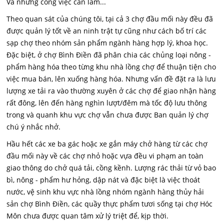
Và những công việc cần làm...
Theo quan sát của chúng tôi, tại cả 3 chợ đầu mối này đều đã
được quản lý tốt về an ninh trật tự cũng như cách bố trí các
sạp chợ theo nhóm sản phẩm ngành hàng hợp lý, khoa học.
Đặc biệt, ở chợ Bình Điền đã phân chia các chủng loại nông -
phẩm hàng hóa theo từng khu nhà lồng chợ để thuận tiện cho
việc mua bán, lên xuống hàng hóa. Nhưng vấn đề đặt ra là lưu
lượng xe tải ra vào thường xuyên ở các chợ để giao nhận hàng
rất đông, lên đến hàng nghìn lượt/đêm mà tốc độ lưu thông
trong và quanh khu vực chợ vẫn chưa được Ban quản lý chợ
chú ý nhắc nhở.
Hầu hết các xe ba gác hoặc xe gắn máy chở hàng từ các chợ
đầu mối này về các chợ nhỏ hoặc vựa đều vi phạm an toàn
giao thông do chở quá tải, cồng kềnh. Lượng rác thải từ vỏ bao
bì, nông - phẩm hư hỏng, dập nát và đặc biệt là việc thoát
nước, vệ sinh khu vực nhà lồng nhóm ngành hàng thủy hải
sản chợ Bình Điền, các quầy thực phẩm tươi sống tại chợ Hóc
Môn chưa được quan tâm xử lý triệt để, kịp thời.