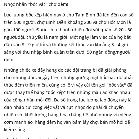
Nhọc nhằn "bốc vác" chợ đêm!
Lực lượng bốc xếp hiện nay ở chợ Tam Bình đã lên đến con số
trên 500 người, chợ Bình Điền khoảng 200 và chợ Hóc Môn là
gần 100 người. Được chia thành nhiều đội với quân số 20 - 30
người/đội, chủ yếu là nam giới. Một ngày làm việc của họ bắt
đầu vào 8 - 9 giờ tối và thường kết thúc vào khoảng 3 - 4 giờ
sáng với thu nhập bình quân trên dưới 50 ngàn đồng/người/
đêm.
Những chiếc xe đẩy hàng do các đội trang bị đã giải phóng
cho những đôi vai gầy trên những gương mặt hốc hác do phải
thức đêm triền miên, cũng có lẽ vì vậy cái tên gọi "bốc vác" đã
được thay thế bằng "bốc xếp" trên những màu áo khác nhau
của công nhân mỗi đội. Đa số trong lực lượng lao động này là
dân nhập cư, công việc vất vả cực nhọc do phải di chuyển
nhiều với khối lượng hàng hóa chẳng hề nhỏ nhưng vì miếng
cơm manh áo, hàng đêm họ vẫn bám lấy chợ, bán mồ hôi để
kiếm sống.