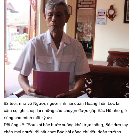
82 tuổi, nhớ về Người, người lính hải quân Hoàng Tiến Lực lại
cặm cụi ghi chép lại những câu chuyện được gặp Bác Hồ như giữ
riêng cho mình một ký ức
Rồi ông kể: “Sau khi bác bước xuống khỏi trực thăng, Bác đưa tay
chào mọi người rồi bất chợt Bác hỏi đồng chí tiểu đoàn trưởng