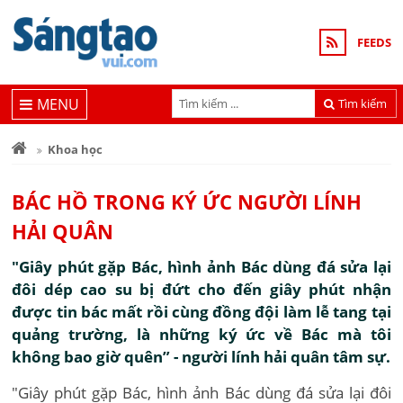
FEEDS
MENU
Tìm kiếm
Khoa học
BÁC HỒ TRONG KÝ ỨC NGƯỜI LÍNH
HẢI QUÂN
"Giây phút gặp Bác, hình ảnh Bác dùng đá sửa lại
đôi dép cao su bị đứt cho đến giây phút nhận
được tin bác mất rồi cùng đồng đội làm lễ tang tại
quảng trường, là những ký ức về Bác mà tôi
không bao giờ quên” - người lính hải quân tâm sự.
"Giây phút gặp Bác, hình ảnh Bác dùng đá sửa lại đôi