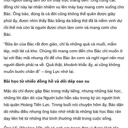
mọi người đang làm dở thì thấy trực thăng đến. Ông cùng các
đồng chí này lại nhận nhiệm vụ lên máy bay mang cơm xuống cho
Bác. Ông bảo, đúng là cả đời cũng không thể quên được giây
phút ấy, được nhìn thấy Bác bằng da bằng thịt đã là niềm vinh dự
rồi thế mà còn là người được chọn làm cơm và mang cơm cho
Bác.
“Bữa ăn của Bác rất đơn giản, chỉ là những quả cà muối, mắm
tép, một lát cá kho. Chúng tôi mang cơm đến cho Bác chỉ muốn ở
lại với Bác mãi nhưng rồi để cho Bác ăn cơm và nghỉ ngơi nên mọi
người đành phải ra về. Quả thật, khoảnh khắc ấy, ai cũng không
muốn bước chân đi” – ông Lực nhớ lại.
Bài học từ chiếc đồng hồ và đôi dép cao su
Mặc dù chỉ được gặp Bác trong mấy tiếng, nhưng những bài học,
những lời dặn dò của Người luôn hằn sâu trong ký ức người lính
hải quân Hoàng Tiến Lực. Trong buổi nói chuyện hôm ấy, Bác dặn
dò nhiều điều nhưng ông bảo nhớ nhất là những bài học Bác răn
dạy liên hệ từ những thứ bình thường nhất trong cuộc sống.