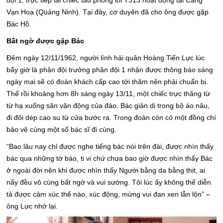
Vạn Hoa (Quảng Ninh). Tại đây, cơ duyên đã cho ông được gặp
Bác Hồ.
Bất ngờ được gặp Bác
Đêm ngày 12/11/1962, người lính hải quân Hoàng Tiến Lực lúc
bấy giờ là phân đội trưởng phân đội 1 nhận được thông báo sáng
ngày mai sẽ có đoàn khách cấp cao tới thăm nên phải chuẩn bị.
Thế rồi khoảng hơn 8h sáng ngày 13/11, một chiếc trực thăng từ
từ hạ xuống sân vận động của đảo. Bác giản dị trong bộ áo nâu,
đi đôi dép cao su từ cửa bước ra. Trong đoàn còn có một đồng chí
bảo vệ cùng một số bác sĩ đi cùng.
“Bao lâu nay chỉ được nghe tiếng bác nói trên đài, được nhìn thấy
bác qua những tờ báo, ti vi chứ chưa bao giờ được nhìn thấy Bác
ở ngoài đời nên khi được nhìn thấy Người bằng da bằng thịt, ai
nấy đều vô cùng bất ngờ và vui sướng. Tôi lúc ấy không thể diễn
tả được cảm xúc thế nào, xúc động, mừng vui đan xen lẫn lộn” –
ông Lực nhớ lại.