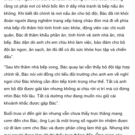
rằng có phải nơi có khói bốc lên ở dãy nhà tranh là bếp nấu ăn
không. Khi biết đó chính là nơi nấu ăn cho bộ đội, Bác đã rời khỏi
đoàn người đang nghiêm trang xếp hàng chào đón mà đi về phía
nhà bếp rồi thăm hỏi tình hình sức khỏe, động viên các chị nuôi
quân, Bác đi thăm khẩu phần ăn, tình hình vệ sinh nhà ăn, nhà
bếp. Bác dặn dò anh chị em chịu khó làm việc, bảo đảm cho bộ
đội ăn ngon, ăn sạch, ăn đủ để có đủ sức khỏe học tập và chiến
đấu”.
“Sau khi thăm nhà bếp xong, Bác quay lại vẫn thấy bộ đội tập hợp
chỉnh tề, Bác nói với đồng chí tiểu đội trưởng cho anh em về nghỉ
ngơi chứ Bác không cần đón tiếp trịnh trọng như thế. Tất cả anh
em bộ đội được giải tán nhưng không ai chịu rời vị trí mà cứ đứng
nhìn Bác hồi lâu. Tất cả dường như đang muốn níu giữ cái
khoảnh khắc được gặp Bác”.
Buổi trưa vì đến giờ ăn nhưng vẫn chưa thấy trực thăng mang
cơm đến cho Bác, ông Lực là một trong số người tín nhiệm được
cử đi làm cơm cho Bác và được phân công làm thịt gà. Nhưng khi