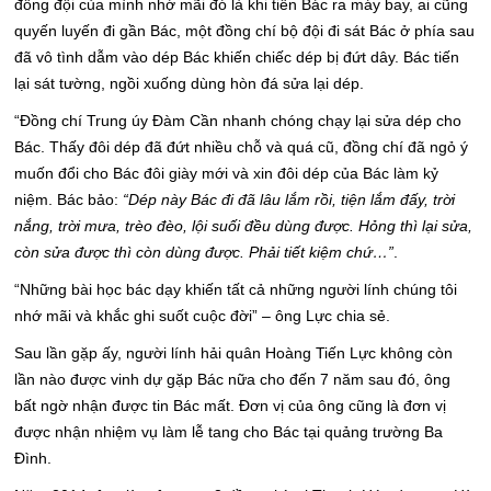
đồng đội của mình nhớ mãi đó là khi tiễn Bác ra máy bay, ai cũng
quyến luyến đi gần Bác, một đồng chí bộ đội đi sát Bác ở phía sau
đã vô tình dẫm vào dép Bác khiến chiếc dép bị đứt dây. Bác tiến
lại sát tường, ngồi xuống dùng hòn đá sửa lại dép.
“Đồng chí Trung úy Đàm Cần nhanh chóng chạy lại sửa dép cho
Bác. Thấy đôi dép đã đứt nhiều chỗ và quá cũ, đồng chí đã ngỏ ý
muốn đổi cho Bác đôi giày mới và xin đôi dép của Bác làm kỷ
niệm. Bác bảo:
“Dép này Bác đi đã lâu lắm rồi, tiện lắm đấy, trời
nắng, trời mưa, trèo đèo, lội suối đều dùng được. Hỏng thì lại sửa,
còn sửa được thì còn dùng được. Phải tiết kiệm chứ…”
.
“Những bài học bác dạy khiến tất cả những người lính chúng tôi
nhớ mãi và khắc ghi suốt cuộc đời” – ông Lực chia sẻ.
Sau lần gặp ấy, người lính hải quân Hoàng Tiến Lực không còn
lần nào được vinh dự gặp Bác nữa cho đến 7 năm sau đó, ông
bất ngờ nhận được tin Bác mất. Đơn vị của ông cũng là đơn vị
được nhận nhiệm vụ làm lễ tang cho Bác tại quảng trường Ba
Đình.