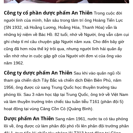
Công ty cổ phần dược phẩm An Thiên
Trong cuộc đời
người lính của mình, hằn sâu trong tâm trí ông Hoàng Tiến Lực
(SN 1932, xã Hoằng Lương, Hoằng Hóa, Thanh Hóa) vẫn là
những kỷ niệm về Bác Hồ. 82 tuổi, nhớ về Người, ông vẫn cặm cụi
ghi chép tỉ mỉ câu chuyện gặp Người năm xưa. Cho đến bây giờ
cũng đã hơn nửa thế kỷ trôi qua, nhưng người lính hải quân ấy
vẫn nhớ như in cuộc gặp gỡ của Người với đơn vị của ông vào
năm 1962.
Công ty dược phẩm An Thiên
Sau khi vào quân ngũ rồi
tham gia chiến dịch Tây Bắc và chiến dịch Điện Biên Phủ, năm
1956, ông được cử sang Trung Quốc học thuyền trưởng tàu
phóng lôi. Sau 3 năm học tập tại Trung Quốc, ông trở về Việt Nam
và làm thuyền trưởng trên chiếc tàu tuần tiễu T161 (phân đội 5)
hoạt động tại vùng Cảng Cồn Cỏ (Quảng Bình).
Dược phẩm An Thiên
Sang năm 1961, nước ta có tàu phóng
lôi về, ông được cử làm phân đội phó rồi lên phân đội trưởng phân
đội 1, trực tiếp lái chiếc tàu phóng lôi T313 hoạt động tại Cảng