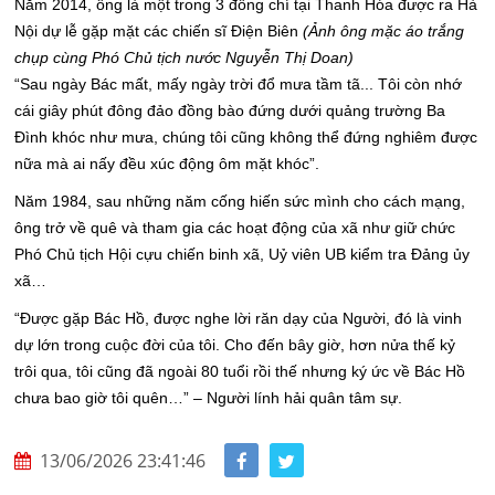
Năm 2014, ông là một trong 3 đồng chí tại Thanh Hóa được ra Hà
Nội dự lễ gặp mặt các chiến sĩ Điện Biên
(Ảnh ông mặc áo trắng
chụp cùng Phó Chủ tịch nước Nguyễn Thị Doan)
“Sau ngày Bác mất, mấy ngày trời đổ mưa tầm tã... Tôi còn nhớ
cái giây phút đông đảo đồng bào đứng dưới quảng trường Ba
Đình khóc như mưa, chúng tôi cũng không thể đứng nghiêm được
nữa mà ai nấy đều xúc động ôm mặt khóc”.
Năm 1984, sau những năm cống hiến sức mình cho cách mạng,
ông trở về quê và tham gia các hoạt động của xã như giữ chức
Phó Chủ tịch Hội cựu chiến binh xã, Uỷ viên UB kiểm tra Đảng ủy
xã…
“Được gặp Bác Hồ, được nghe lời răn dạy của Người, đó là vinh
dự lớn trong cuộc đời của tôi. Cho đến bây giờ, hơn nửa thế kỷ
trôi qua, tôi cũng đã ngoài 80 tuổi rồi thế nhưng ký ức về Bác Hồ
chưa bao giờ tôi quên…” – Người lính hải quân tâm sự.
13/06/2026 23:41:46