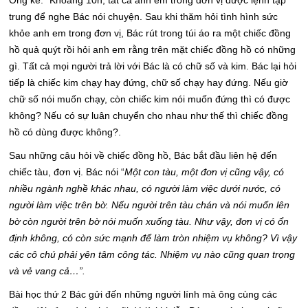
Ông kể: “Khoảng 10h, tất cả anh em trong đơn vị được lệnh tập
trung để nghe Bác nói chuyện. Sau khi thăm hỏi tình hình sức
khỏe anh em trong đơn vị, Bác rút trong túi áo ra một chiếc đồng
hồ quả quýt rồi hỏi anh em rằng trên mặt chiếc đồng hồ có những
gì. Tất cả mọi người trả lời với Bác là có chữ số và kim. Bác lại hỏi
tiếp là chiếc kim chạy hay đứng, chữ số chạy hay đứng. Nếu giờ
chữ số nói muốn chạy, còn chiếc kim nói muốn đứng thì có được
không? Nếu có sự luân chuyển cho nhau như thế thì chiếc đồng
hồ có dùng được không?.
Sau những câu hỏi về chiếc đồng hồ, Bác bắt đầu liên hệ đến
chiếc tàu, đơn vị. Bác nói “
Một con tàu, một đơn vị cũng vậy, có
nhiều ngành nghề khác nhau, có người làm việc dưới nước, có
người làm việc trên bờ. Nếu người trên tàu chán và nói muốn lên
bờ còn người trên bờ nói muốn xuống tàu. Như vậy, đơn vị có ổn
định không, có còn sức mạnh để làm tròn nhiệm vụ không? Vì vậy
các cô chú phải yên tâm công tác. Nhiệm vụ nào cũng quan trọng
và vẻ vang cả…”.
Bài học thứ 2 Bác gửi đến những người lính mà ông cùng các